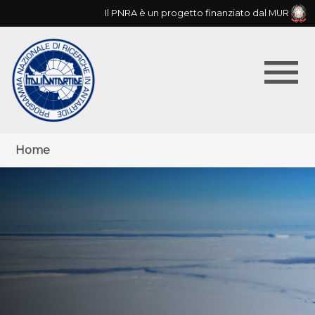
Skip
Il PNRA è un progetto finanziato dal MUR
to
main
menu
navigation
Menu
Briciole
Home
principale
di
pane