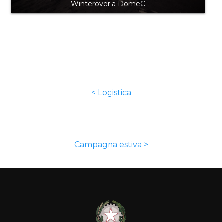
Winterover a DomeC
< Logistica
Campagna estiva >