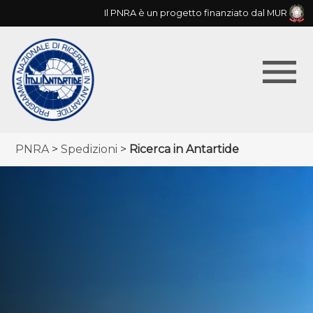
Skip
Il PNRA è un progetto finanziato dal MUR
to
main
menu
navigation
Menu
Briciole
PNRA
Spedizioni
Ricerca in Antartide
principale
di
pane