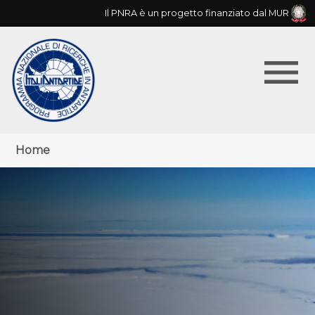
Skip
Il PNRA è un progetto finanziato dal MUR
to
main
menu
navigation
Menu
Briciole
Home
principale
di
pane