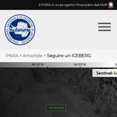
Skip
Il PNRA è un progetto finanziato dal MUR
to
main
menu
navigation
Menu
Breadcrumb
PNRA
Antartide
Seguire un ICEBERG
principale