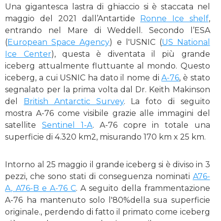
Una gigantesca lastra di ghiaccio si è staccata nel
maggio del 2021 dall’Antartide
Ronne Ice shelf
,
entrando nel Mare di Weddell. Secondo l’ESA
(
European Space Agency
) e l'USNIC (
US National
Ice Center
), questa è diventata il più grande
iceberg attualmente fluttuante al mondo. Questo
iceberg, a cui USNIC ha dato il nome di
A-76
, è stato
segnalato per la prima volta dal Dr. Keith Makinson
del
British Antarctic Survey
. La foto di seguito
mostra A-76 come visibile grazie alle immagini del
satellite
Sentinel 1-A
. A-76 copre in totale una
superficie di 4.320 km2, misurando 170 km x 25 km.
Intorno al 25 maggio il grande iceberg si è diviso in 3
pezzi, che sono stati di conseguenza nominati
A76-
A, A76-B e A-76 C
. A seguito della frammentazione
A-76 ha mantenuto solo l'80%della sua superficie
originale., perdendo di fatto il primato come iceberg