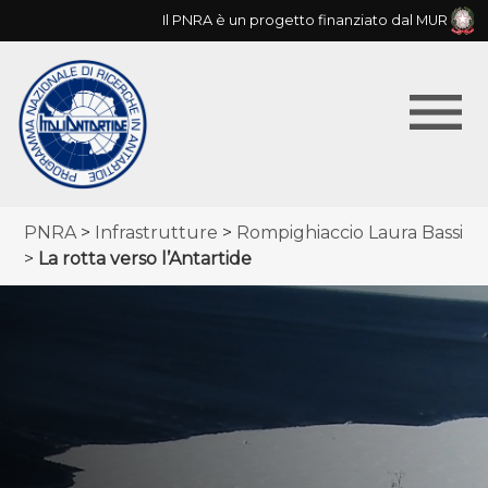
Skip
Il PNRA è un progetto finanziato dal MUR
to
main
menu
navigation
Menu
Breadcrumb
PNRA
Infrastrutture
Rompighiaccio Laura Bassi
principale
La rotta verso l’Antartide