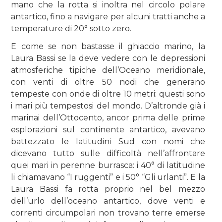
mano che la rotta si inoltra nel circolo polare
antartico, fino a navigare per alcuni tratti anche a
temperature di 20° sotto zero.
E come se non bastasse il ghiaccio marino, la
Laura Bassi se la deve vedere con le depressioni
atmosferiche tipiche dell’Oceano meridionale,
con venti di oltre 50 nodi che generano
tempeste con onde di oltre 10 metri: questi sono
i mari più tempestosi del mondo. D’altronde già i
marinai dell’Ottocento, ancor prima delle prime
esplorazioni sul continente antartico, avevano
battezzato le latitudini Sud con nomi che
dicevano tutto sulle difficoltà nell’affrontare
quei mari in perenne burrasca: i 40° di latitudine
li chiamavano “I ruggenti” e i 50° “Gli urlanti”. E la
Laura Bassi fa rotta proprio nel bel mezzo
dell’urlo dell’oceano antartico, dove venti e
correnti circumpolari non trovano terre emerse